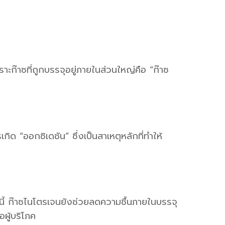
พราะก๊าซที่ถูกบรรจุอยู่ภายในส่วนใหญ่คือ “ก๊าซ
ิด “ออกซิเดชัน” ซึ่งเป็นสาเหตุหลักที่ทำให้
ี้ ก๊าซไนโตรเจนยังช่วยลดความชื้นภายในบรรจุ
ผู้บริโภค