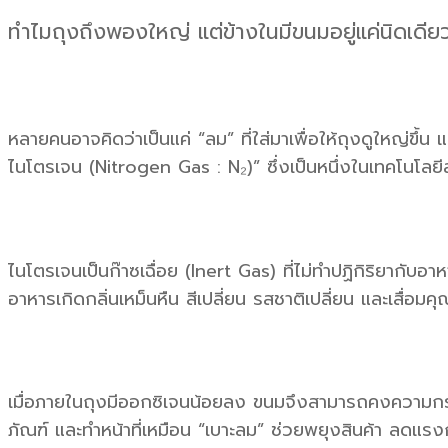
ทำไมถุงถึงพองใหญ่ แต่ข้างในมีขนมอยู่แค่นิดเดีย
หลายคนอาจคิดว่าเป็นแค่ “ลม” ที่ใส่มาเพื่อให้ถุงดูใหญ่ขึ้น 
ไนโตรเจน (Nitrogen Gas : N₂)” ซึ่งเป็นหนึ่งในเทคโนโ
ไนโตรเจนเป็นก๊าซเฉื่อย (Inert Gas) ที่ไม่ทำปฏิกิริยากับอ
อาหารเกิดกลิ่นเหม็นหืน สีเปลี่ยน รสชาติเปลี่ยน และเสื่อม
เมื่อภายในถุงมีออกซิเจนน้อยลง ขนมจึงสามารถคงความกรอ
ภัณฑ์ และทำหน้าที่เหมือน “เบาะลม” ช่วยพยุงสินค้า ลดแ