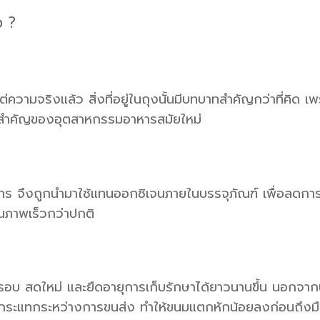
ว ?
แต่ความจริงแล้ว สิ่งที่อยู่ในถุงนั้นมีบทบาทสำคัญกว่าที่คิด เ
ลยีสำคัญของอุตสาหกรรมอาหารสมัยใหม่
าหาร จึงถูกนำมาใช้แทนออกซิเจนภายในบรรจุภัณฑ์ เพื่อลดการเก
คุณภาพเร็วกว่าปกติ
บ สดใหม่ และยืดอายุการเก็บรักษาได้ยาวนานขึ้น นอกจากน
รงกระแทกระหว่างการขนส่ง ทำให้ขนมแตกหักน้อยลงก่อนถึงมือ