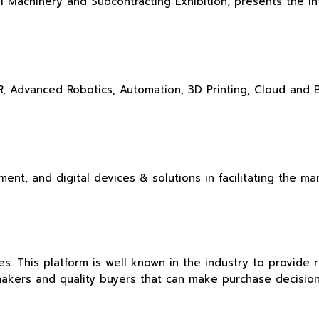
 Machinery and Subcontracting Exhibition, presents the in
/VR, Advanced Robotics, Automation, 3D Printing, Cloud and 
nt, and digital devices & solutions in facilitating the m
s. This platform is well known in the industry to provide r
 makers and quality buyers that can make purchase decision