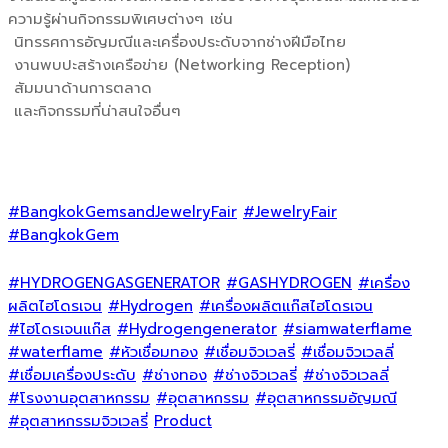
ความรู้ผ่านกิจกรรมพิเศษต่างๆ เช่น
นิทรรศการอัญมณีและเครื่องประดับจากช่างฝีมือไทย
งานพบปะสร้างเครือข่าย (Networking Reception)
สัมมนาด้านการตลาด
และกิจกรรมที่น่าสนใจอื่นๆ
#BangkokGemsandJewelryFair
#JewelryFair
#BangkokGem
#HYDROGENGASGENERATOR
#GASHYDROGEN
#เครื่อง
ผลิตไฮโดรเจน
#Hydrogen
#เครื่องผลิตแก๊สไฮโดรเจน
#ไฮโดรเจนแก๊ส
#Hydrogengenerator
#siamwaterflame
#waterflame
#หัวเชื่อมทอง
#เชื่อมจิวเวลรี่
#เชื่อมจิวเวลลี่
#เชื่อมเครื่องประดับ
#ช่างทอง
#ช่างจิวเวลรี่
#ช่างจิวเวลลี่
#โรงงานอุตสาหกรรม
#อุตสาหกรรม
#อุตสาหกรรมอัญมณี
#อุตสาหกรรมจิวเวลรี่
Product