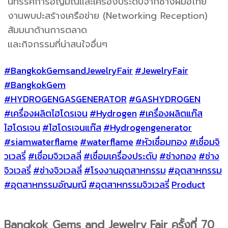
นิทรรศการอัญมณีและเครื่องประดับจากช่างฝีมือไทย
งานพบปะสร้างเครือข่าย (Networking Reception)
สัมมนาด้านการตลาด
และกิจกรรมที่น่าสนใจอื่นๆ
#BangkokGemsandJewelryFair
#JewelryFair
#BangkokGem
#HYDROGENGASGENERATOR
#GASHYDROGEN
#เครื่องผลิตไฮโดรเจน
#Hydrogen
#เครื่องผลิตแก๊ส
ไฮโดรเจน
#ไฮโดรเจนแก๊ส
#Hydrogengenerator
#siamwaterflame
#waterflame
#หัวเชื่อมทอง
#เชื่อมจิ
วเวลรี่
#เชื่อมจิวเวลลี่
#เชื่อมเครื่องประดับ
#ช่างทอง
#ช่าง
จิวเวลรี่
#ช่างจิวเวลลี่
#โรงงานอุตสาหกรรม
#อุตสาหกรรม
#อุตสาหกรรมอัญมณี
#อุตสาหกรรมจิวเวลรี่
Product
Bangkok Gems and Jewelry Fair ครั้งที่ 70