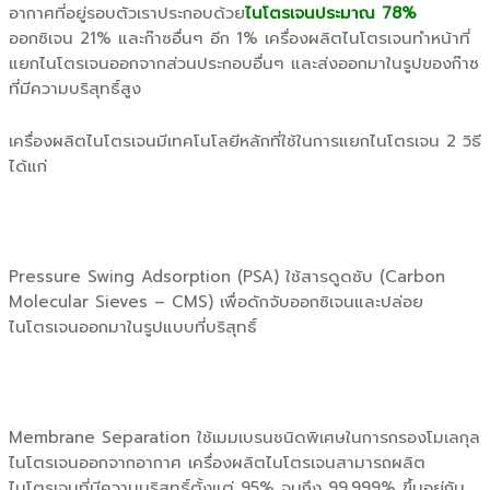
อากาศที่อยู่รอบตัวเราประกอบด้วย
ไนโตรเจนประมาณ 78%
ออกซิเจน 21% และก๊าซอื่นๆ อีก 1% เครื่องผลิตไนโตรเจนทำหน้าที่
แยกไนโตรเจนออกจากส่วนประกอบอื่นๆ และส่งออกมาในรูปของก๊าซ
ที่มีความบริสุทธิ์สูง
เครื่องผลิตไนโตรเจนมีเทคโนโลยีหลักที่ใช้ในการแยกไนโตรเจน 2 วิธี
ได้แก่
Pressure Swing Adsorption (PSA) ใช้สารดูดซับ (Carbon
Molecular Sieves – CMS) เพื่อดักจับออกซิเจนและปล่อย
ไนโตรเจนออกมาในรูปแบบที่บริสุทธิ์
Membrane Separation ใช้เมมเบรนชนิดพิเศษในการกรองโมเลกุล
ไนโตรเจนออกจากอากาศ เครื่องผลิตไนโตรเจนสามารถผลิต
ไนโตรเจนที่มีความบริสุทธิ์ตั้งแต่ 95% จนถึง 99.999% ขึ้นอยู่กับ