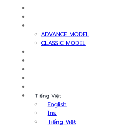
Máy Tạo Khí Nitơ
Về Chúng Tôi
Sản Phẩm Máy Tạo Khí Nitơ
ADVANCE MODEL
CLASSIC MODEL
Chứng Nhận & Giải Thưởng
Dịch Vụ
Kiến Thức
Sự Kiện
Liên Hệ Với Chúng Tôi
Tiếng Việt
English
ไทย
Tiếng Việt