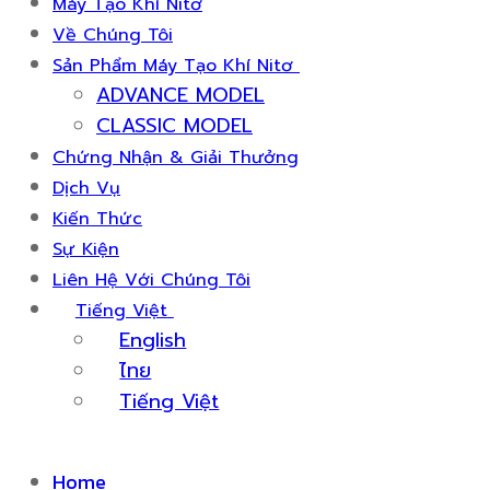
Máy Tạo Khí Nitơ
Về Chúng Tôi
Sản Phẩm Máy Tạo Khí Nitơ
ADVANCE MODEL
CLASSIC MODEL
Chứng Nhận & Giải Thưởng
Dịch Vụ
Kiến Thức
Sự Kiện
Liên Hệ Với Chúng Tôi
Tiếng Việt
English
ไทย
Tiếng Việt
Home