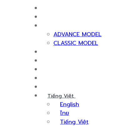
Máy Tạo Khí Nitơ
Về Chúng Tôi
Sản Phẩm Máy Tạo Khí Nitơ
ADVANCE MODEL
CLASSIC MODEL
Chứng Nhận & Giải Thưởng
Dịch Vụ
Kiến Thức
Sự Kiện
Liên Hệ Với Chúng Tôi
Tiếng Việt
English
ไทย
Tiếng Việt