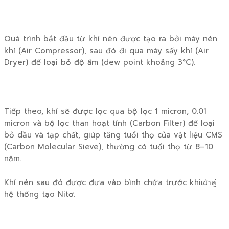
Quá trình bắt đầu từ khí nén được tạo ra bởi máy nén
khí (Air Compressor), sau đó đi qua máy sấy khí (Air
Dryer) để loại bỏ độ ẩm (dew point khoảng 3°C).
Tiếp theo, khí sẽ được lọc qua bộ lọc 1 micron, 0.01
micron và bộ lọc than hoạt tính (Carbon Filter) để loại
bỏ dầu và tạp chất, giúp tăng tuổi thọ của vật liệu CMS
(Carbon Molecular Sieve), thường có tuổi thọ từ 8–10
năm.
Khí nén sau đó được đưa vào bình chứa trước khiเข้าสู่
hệ thống tạo Nitơ.