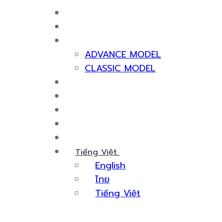
Máy Tạo Khí Nitơ
Về Chúng Tôi
Sản Phẩm Máy Tạo Khí Nitơ
ADVANCE MODEL
CLASSIC MODEL
Chứng Nhận & Giải Thưởng
Dịch Vụ
Kiến Thức
Sự Kiện
Liên Hệ Với Chúng Tôi
Tiếng Việt
English
ไทย
Tiếng Việt