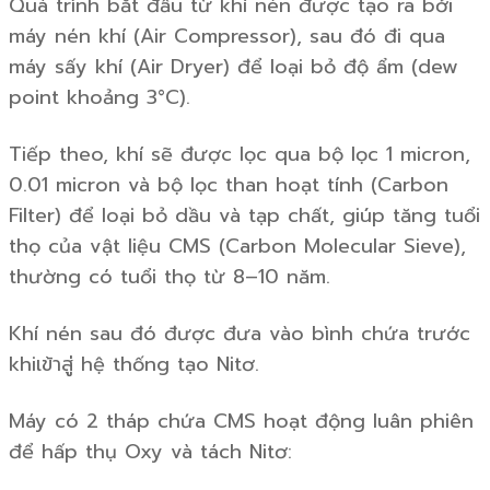
Quá trình bắt đầu từ khí nén được tạo ra bởi
máy nén khí (Air Compressor), sau đó đi qua
máy sấy khí (Air Dryer) để loại bỏ độ ẩm (dew
point khoảng 3°C).
Tiếp theo, khí sẽ được lọc qua bộ lọc 1 micron,
0.01 micron và bộ lọc than hoạt tính (Carbon
Filter) để loại bỏ dầu và tạp chất, giúp tăng tuổi
thọ của vật liệu CMS (Carbon Molecular Sieve),
thường có tuổi thọ từ 8–10 năm.
Khí nén sau đó được đưa vào bình chứa trước
khiเข้าสู่ hệ thống tạo Nitơ.
Máy có 2 tháp chứa CMS hoạt động luân phiên
để hấp thụ Oxy và tách Nitơ: