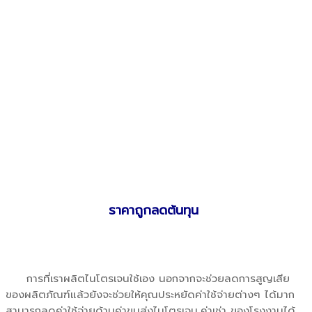
ราคาถูกลดต้นทุน
การที่เราผลิตไนโตรเจนใช้เอง นอกจากจะช่วยลดการสูญเสีย
ของผลิตภัณฑ์แล้วยังจะช่วยให้คุณประหยัดค่าใช้จ่ายต่างๆ ได้มาก
สามารถลดค่าใช้จ่ายด้านค่าขนส่งไนโตรเจน,ค่าเช่า ของโรงงานได้